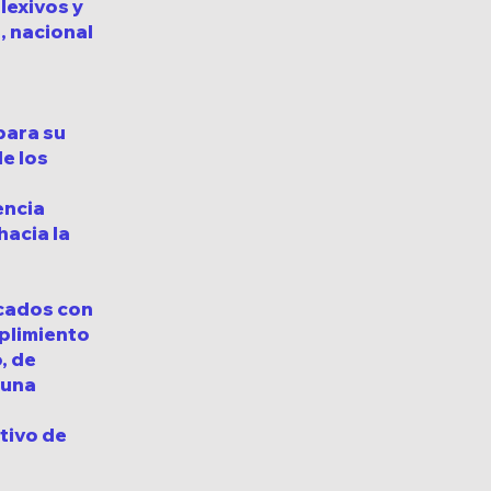
lexivos y
, nacional
 para su
de los
encia
hacia la
icados con
plimiento
, de
 una
tivo de