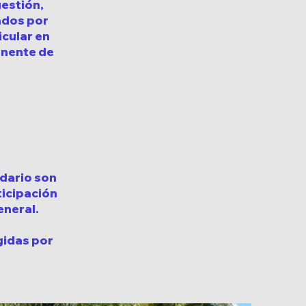
gestión,
ados por
cular en
anente de
idario son
ticipación
eneral.
gidas por