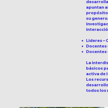
desarrolla
apuntan al
propósito
su genero
investigac
interacció
Lideres –
Docentes –
Docentes –
La interdi
básicos pa
activa de 
Los recurs
desarroll
todos los 