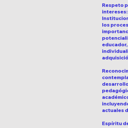
Respeto po
intereses
Institucio
los proces
importanci
potenciali
educador, 
individua
adquisici
Reconocimi
contempla 
desarrollo
pedagógico
académico 
incluyend
actuales d
Espíritu d