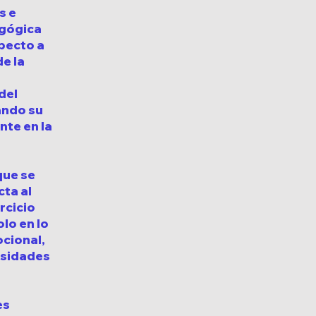
s e
agógica
specto a
e la
del
ando su
nte en la
que se
cta al
rcicio
lo en lo
ocional,
esidades
es