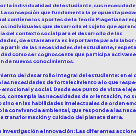
r la individualidad del estudiante, sus necesidade
: La concepción que fundamenta la propuesta ped
nal contiene los aportes de la Teoría Piagetiana re
os individuales que desarrolla el sujeto que aprend
a del contexto social para el desarrollo de las
dades, de esta manera es importante para la labor 
a partir de las necesidades del estudiante, respet
lidad como ser cognoscente que participa activame
ón de nuevos conocimientos.
ento del desarrollo integral del estudiante: en el 
las necesidades de fortalecimiento a lo que respe
 emocional y social. Desde ese punto de vista el eje
, contempla las necesidades de orientación, no so
sino en las habilidades intelectuales de orden em
o la convivencia ambiental, que responde a las nec
e transformación y cuidado del planeta tierra.
e investigación e innovación: Las diferentes accion