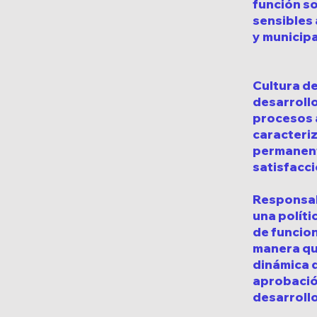
función so
sensibles 
y municipa
Cultura de
desarrollo
procesos 
caracteriz
permanente
satisfacc
Responsabi
una polít
de funcion
manera qu
dinámica d
aprobación
desarrollo